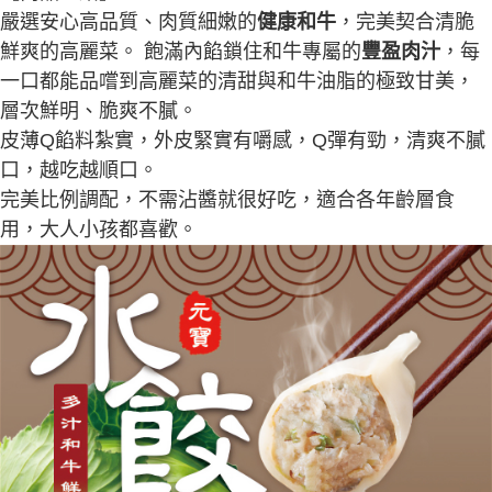
ATM／網路銀行／等多元方式進行付款，方視為交易完成。
7-11冷凍超取(預計3-5天)(購買金額最高到2999元，超過請選
1.本服務係由「台灣大哥大股份有限公司」（以下簡稱本公司）所提供，讓
嚴選安心高品質、肉質細嫩的
健康和牛
，完美契合清脆
※ 請注意：結帳手續完成當下不需立刻繳費，但若您需要取消訂單，請聯絡
用戶於交易時，得透過本服務購買商品或服務，並由商店將買賣／分期付款
宅配)
購買商品的店家。未經商家同意取消之訂單仍視為有效，需透過AFTEE先享
鮮爽的高麗菜。 飽滿內餡鎖住和牛專屬的
豐盈肉汁
，每
買賣價金債權讓與本公司後，依約使用本公司帳單繳交帳款。
後付繳納相關費用。
每筆NT$200，滿NT$2,500(含以上)免運費
2.基於同意付款使用「大哥付你分期」之契約關係目的，商店將以您的個人
一口都能品嚐到高麗菜的清甜與和牛油脂的極致甘美，
※ 交易是否成功請以「AFTEE先享後付 」之結帳頁面顯示為準，若有關於
資料（包含姓名、電話或地址）提供予台灣大哥大進項蒐集、處理及利用，
是否繳費成功／繳費後需取消欲退款等相關疑問，請聯繫「AFTEE先享後付
層次鮮明、脆爽不膩。
冷凍宅配(配送時間18:00前)(如要選取7-11超取，單筆訂單金額最高
由本公司與您本人進行分期帳單所需資料之確認、核對及更正。
客戶支援中心」
https://netprotections.freshdesk.com/support/home
3.完整用戶服務條款，請詳閱以下連結：
https://oppay.tw/userRule
皮薄Q餡料紮實，外皮緊實有嚼感，Q彈有勁，清爽不膩
不能超過3000元)
【注意事項】
口，越吃越順口。
每筆NT$250，滿NT$3,000(含以上)免運費
１．透過由恩沛科技股份有限公司提供之「AFTEE先享後付」服務完成之交
完美比例調配，不需沾醬就很好吃，適合各年齡層食
易，需依本服務之必要範圍內提供個人資料，並將交易相關給付款項請求債
離島冷凍宅配(配送時間18:00前)
權轉讓予恩沛科技股份有限公司。
用，大人小孩都喜歡。
每筆NT$400，滿NT$6,000(含以上)免運費
２．關於個人資料處理事宜，請瀏覽以下網址：
https://aftee.tw/terms/#terms3
冷凍貨到付款（配送時間18:00前）
３．未成年的使用者請事先徵得法定代理人或監護人之同意方可使用
「AFTEE先享後付」，若未經同意申辦者引起之損失，本公司不負相關責
每筆NT$250，滿NT$3,000(含以上)免運費
任。
４．使用「AFTEE先享後付」時，將依據個別帳號之用戶狀況，依本公司即
時審查核予不同之上限額度；若仍有額度不足之情形，本公司將視審查結果
請求用戶進行身份認證。
５．嚴禁一人註冊多個帳號或使用他人資訊註冊。若發現惡意使用之情形，
恩沛科技股份有限公司將有權停止該用戶之使用額度並採取法律行動。