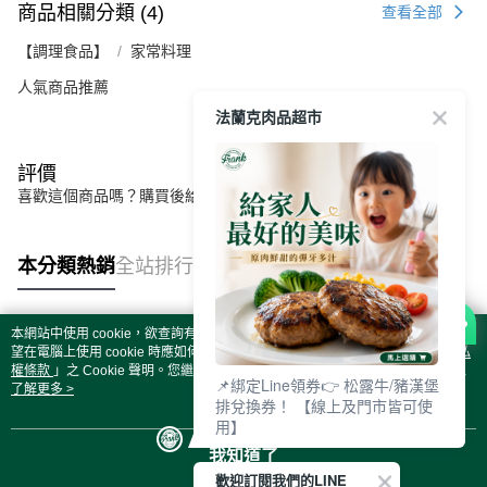
商品相關分類 (4)
查看全部
【調理食品】
家常料理
人氣商品推薦
法蘭克肉品超市
評價
喜歡這個商品嗎？購買後給他一個好評吧
本分類熱銷
全站排行
本網站中使用 cookie，欲查詢有關本網站使用 cookie 方式之詳情，及若您不希
熱門標籤
望在電腦上使用 cookie 時應如何變更電腦的 cookie 設定，請參閱本網站「
隱私
權條款
」之 Cookie 聲明。您繼續使用本網站即表示您同意本公司得按本網站使
📌綁定Line領券👉 松露牛/豬漢堡
用條款之 Cookie 聲明使用 cookie。
了解更多 >
排兌換券！ 【線上及門市皆可使
用】
我知道了
歡迎訂閱我們的LINE