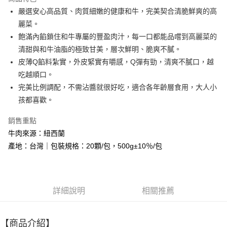
街口支付
嚴選安心高品質、肉質細嫩的健康和牛，完美契合清脆鮮爽的高
麗菜。
悠遊付
飽滿內餡鎖住和牛專屬的豐盈肉汁，每一口都能品嚐到高麗菜的
Google Pay
清甜與和牛油脂的極致甘美，層次鮮明、脆爽不膩。
皮薄Q餡料紮實，外皮緊實有嚼感，Q彈有勁，清爽不膩口，越
大哥付你分期
吃越順口。
相關說明
完美比例調配，不需沾醬就很好吃，適合各年齡層食用，大人小
【大哥付你分期使用說明】
AFTEE先享後付
1.本服務由台灣大哥大提供，台灣大哥大用戶可立即使用無須另外申請。
孩都喜歡。
2.付款方式選擇「大哥付你分期」，訂單成立後會自動跳轉到大哥付的交易
相關說明
流程，驗證手機門號後，選擇欲分期的期數、繳款截止日，確認付款後即完
銷售重點
【關於「AFTEE先享後付」】
成交易。
ATM付款
AFTEE先享後付是「在收到商品之後才付款」的支付方式。 讓您購物簡單
牛肉來源：紐西蘭
3.實際核准額度、可分期數及費用金額請依後續交易確認頁面所載為準。
便利好安心！
4.訂單成立30分鐘內，如未前往確認交易或遇審核未通過，訂單將自動取
產地：台灣｜包裝規格：20顆/包，500g±10％/包
貨到付款
１．簡單：不需註冊會員、不需綁卡、不需儲值。
消。如遇「轉專審核」未通過狀況，表示未達大哥付你分期系統評分，恕無
２．便利：只要手機號碼，簡訊認證，即可結帳。
法說明評估內容。
３．安心：先確認商品／服務後，再付款。
【繳款方式說明】
運送方式
1.分期款項不併入電信帳單，「大哥付你分期」於每月結算日後寄送繳費提
【「AFTEE先享後付」結帳流程】
全家冷凍超取(購買金額最高到2999元，超過請選宅配)(離島
醒簡訊。
詳細說明
相關推薦
１．於結帳方式選擇「AFTEE先享後付」後，將跳轉至「AFTEE先享後付」
2.透過簡訊連結打開帳單後，可選擇「超商條碼／台灣大直營門市／銀行轉
不適用此配送)
結帳頁面，進行簡訊認證並確認金額後，即可完成結帳。
帳／街口支付／iPASS MONEY」等通路繳費。
２．訂單成立數日內，您將收到繳費通知簡訊。
每筆NT$150，滿NT$2,500(含以上)免運費
３．收到繳費通知簡訊後14天內，點擊此簡訊中的連結，可透過四大超商／
【商品介紹】
【注意事項】