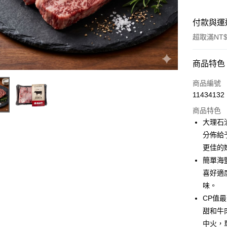
付款與運
超取滿NT$
付款方式
商品特色
信用卡一
商品編號
11434132
LINE Pay
商品特色
Apple Pay
大理石
分佈給
街口支付
更佳的
悠遊付
簡單海
喜好適
Google Pa
味。
大哥付你
CP值
相關說明
甜和牛
【大哥付
AFTEE先
中火，
1.本服務