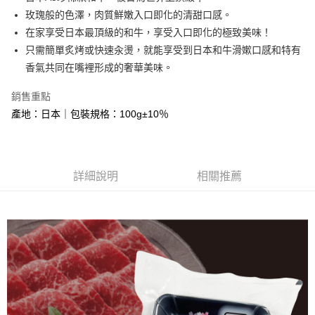
玫瑰般的色澤，肉質鮮嫩入口即化的清甜口感。
悠遊付
在家享受日本最頂級的和牛，享受入口即化的極致美味！
Google Pay
只需簡單炙烤或快速汆燙，就能享受到日本和牛滑嫰口感和特有
香氣共同在嘴裡形成的奢華美味。
大哥付你分期
相關說明
銷售重點
【大哥付你分期使用說明】
產地：日本｜包裝規格：100g±10％
AFTEE先享後付
1.本服務由台灣大哥大提供，台灣大哥大用戶可立即使用無須另外申請。
2.付款方式選擇「大哥付你分期」，訂單成立後會自動跳轉到大哥付的交易
相關說明
流程，驗證手機門號後，選擇欲分期的期數、繳款截止日，確認付款後即完
【關於「AFTEE先享後付」】
成交易。
ATM付款
AFTEE先享後付是「在收到商品之後才付款」的支付方式。 讓您購物簡單
3.實際核准額度、可分期數及費用金額請依後續交易確認頁面所載為準。
便利好安心！
詳細說明
相關推薦
4.訂單成立30分鐘內，如未前往確認交易或遇審核未通過，訂單將自動取
貨到付款
１．簡單：不需註冊會員、不需綁卡、不需儲值。
消。如遇「轉專審核」未通過狀況，表示未達大哥付你分期系統評分，恕無
２．便利：只要手機號碼，簡訊認證，即可結帳。
法說明評估內容。
３．安心：先確認商品／服務後，再付款。
【繳款方式說明】
運送方式
1.分期款項不併入電信帳單，「大哥付你分期」於每月結算日後寄送繳費提
【「AFTEE先享後付」結帳流程】
全家冷凍超取(購買金額最高到2999元，超過請選宅配)(離島
醒簡訊。
１．於結帳方式選擇「AFTEE先享後付」後，將跳轉至「AFTEE先享後付」
2.透過簡訊連結打開帳單後，可選擇「超商條碼／台灣大直營門市／銀行轉
不適用此配送)
結帳頁面，進行簡訊認證並確認金額後，即可完成結帳。
帳／街口支付／iPASS MONEY」等通路繳費。
２．訂單成立數日內，您將收到繳費通知簡訊。
每筆NT$150，滿NT$2,500(含以上)免運費
３．收到繳費通知簡訊後14天內，點擊此簡訊中的連結，可透過四大超商／
【注意事項】
ATM／網路銀行／等多元方式進行付款，方視為交易完成。
7-11冷凍超取(預計3-5天)(購買金額最高到2999元，超過請選
1.本服務係由「台灣大哥大股份有限公司」（以下簡稱本公司）所提供，讓
※ 請注意：結帳手續完成當下不需立刻繳費，但若您需要取消訂單，請聯絡