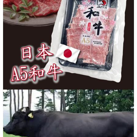
用戶於交易時，得透過本服務購買商品或服務，並由商店將買賣／分期付款
宅配)
購買商品的店家。未經商家同意取消之訂單仍視為有效，需透過AFTEE先享
買賣價金債權讓與本公司後，依約使用本公司帳單繳交帳款。
後付繳納相關費用。
每筆NT$200，滿NT$2,500(含以上)免運費
2.基於同意付款使用「大哥付你分期」之契約關係目的，商店將以您的個人
※ 交易是否成功請以「AFTEE先享後付 」之結帳頁面顯示為準，若有關於
資料（包含姓名、電話或地址）提供予台灣大哥大進項蒐集、處理及利用，
是否繳費成功／繳費後需取消欲退款等相關疑問，請聯繫「AFTEE先享後付
冷凍宅配(配送時間18:00前)(如要選取7-11超取，單筆訂單金額最高
由本公司與您本人進行分期帳單所需資料之確認、核對及更正。
客戶支援中心」
https://netprotections.freshdesk.com/support/home
3.完整用戶服務條款，請詳閱以下連結：
https://oppay.tw/userRule
不能超過3000元)
【注意事項】
每筆NT$250，滿NT$3,000(含以上)免運費
１．透過由恩沛科技股份有限公司提供之「AFTEE先享後付」服務完成之交
易，需依本服務之必要範圍內提供個人資料，並將交易相關給付款項請求債
離島冷凍宅配(配送時間18:00前)
權轉讓予恩沛科技股份有限公司。
每筆NT$400，滿NT$6,000(含以上)免運費
２．關於個人資料處理事宜，請瀏覽以下網址：
https://aftee.tw/terms/#terms3
冷凍貨到付款（配送時間18:00前）
３．未成年的使用者請事先徵得法定代理人或監護人之同意方可使用
「AFTEE先享後付」，若未經同意申辦者引起之損失，本公司不負相關責
每筆NT$250，滿NT$3,000(含以上)免運費
任。
４．使用「AFTEE先享後付」時，將依據個別帳號之用戶狀況，依本公司即
時審查核予不同之上限額度；若仍有額度不足之情形，本公司將視審查結果
請求用戶進行身份認證。
５．嚴禁一人註冊多個帳號或使用他人資訊註冊。若發現惡意使用之情形，
恩沛科技股份有限公司將有權停止該用戶之使用額度並採取法律行動。