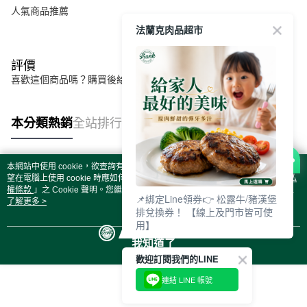
人氣商品推薦
法蘭克肉品超市
評價
喜歡這個商品嗎？購買後給他一個好評吧
本分類熱銷
全站排行
本網站中使用 cookie，欲查詢有關本網站使用 cookie 方式之詳情，及若您不希
熱門標籤
望在電腦上使用 cookie 時應如何變更電腦的 cookie 設定，請參閱本網站「
隱私
權條款
」之 Cookie 聲明。您繼續使用本網站即表示您同意本公司得按本網站使
📌綁定Line領券👉 松露牛/豬漢堡
用條款之 Cookie 聲明使用 cookie。
了解更多 >
排兌換券！ 【線上及門市皆可使
用】
我知道了
歡迎訂閱我們的LINE
連結 LINE 帳號