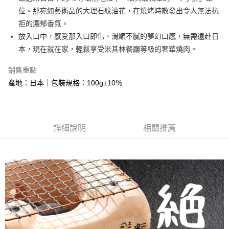
位。那宛如藝術品的大理石紋油花，在燒烤時散發出令人無法抗
悠遊付
拒的濃郁香氣。
Google Pay
放入口中，感受那入口即化、滑順不膩的夢幻口感，無需遠赴日
本，現在就在家，輕鬆享受米其林餐廳等級的奢華燒肉。
大哥付你分期
相關說明
銷售重點
【大哥付你分期使用說明】
產地：日本｜包裝規格：100g±10％
AFTEE先享後付
1.本服務由台灣大哥大提供，台灣大哥大用戶可立即使用無須另外申請。
2.付款方式選擇「大哥付你分期」，訂單成立後會自動跳轉到大哥付的交易
相關說明
流程，驗證手機門號後，選擇欲分期的期數、繳款截止日，確認付款後即完
【關於「AFTEE先享後付」】
成交易。
ATM付款
AFTEE先享後付是「在收到商品之後才付款」的支付方式。 讓您購物簡單
3.實際核准額度、可分期數及費用金額請依後續交易確認頁面所載為準。
便利好安心！
詳細說明
相關推薦
4.訂單成立30分鐘內，如未前往確認交易或遇審核未通過，訂單將自動取
貨到付款
１．簡單：不需註冊會員、不需綁卡、不需儲值。
消。如遇「轉專審核」未通過狀況，表示未達大哥付你分期系統評分，恕無
２．便利：只要手機號碼，簡訊認證，即可結帳。
法說明評估內容。
３．安心：先確認商品／服務後，再付款。
【繳款方式說明】
運送方式
1.分期款項不併入電信帳單，「大哥付你分期」於每月結算日後寄送繳費提
【「AFTEE先享後付」結帳流程】
全家冷凍超取(購買金額最高到2999元，超過請選宅配)(離島
醒簡訊。
１．於結帳方式選擇「AFTEE先享後付」後，將跳轉至「AFTEE先享後付」
2.透過簡訊連結打開帳單後，可選擇「超商條碼／台灣大直營門市／銀行轉
不適用此配送)
結帳頁面，進行簡訊認證並確認金額後，即可完成結帳。
帳／街口支付／iPASS MONEY」等通路繳費。
２．訂單成立數日內，您將收到繳費通知簡訊。
每筆NT$150，滿NT$2,500(含以上)免運費
３．收到繳費通知簡訊後14天內，點擊此簡訊中的連結，可透過四大超商／
【注意事項】
ATM／網路銀行／等多元方式進行付款，方視為交易完成。
7-11冷凍超取(預計3-5天)(購買金額最高到2999元，超過請選
1.本服務係由「台灣大哥大股份有限公司」（以下簡稱本公司）所提供，讓
※ 請注意：結帳手續完成當下不需立刻繳費，但若您需要取消訂單，請聯絡