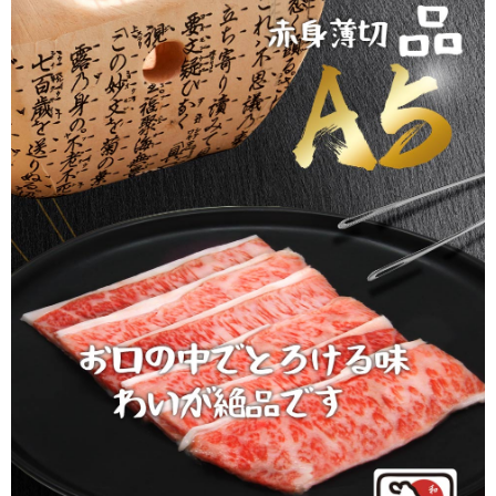
用戶於交易時，得透過本服務購買商品或服務，並由商店將買賣／分期付款
宅配)
購買商品的店家。未經商家同意取消之訂單仍視為有效，需透過AFTEE先享
買賣價金債權讓與本公司後，依約使用本公司帳單繳交帳款。
後付繳納相關費用。
每筆NT$200，滿NT$2,500(含以上)免運費
2.基於同意付款使用「大哥付你分期」之契約關係目的，商店將以您的個人
※ 交易是否成功請以「AFTEE先享後付 」之結帳頁面顯示為準，若有關於
資料（包含姓名、電話或地址）提供予台灣大哥大進項蒐集、處理及利用，
是否繳費成功／繳費後需取消欲退款等相關疑問，請聯繫「AFTEE先享後付
冷凍宅配(配送時間18:00前)(如要選取7-11超取，單筆訂單金額最高
由本公司與您本人進行分期帳單所需資料之確認、核對及更正。
客戶支援中心」
https://netprotections.freshdesk.com/support/home
3.完整用戶服務條款，請詳閱以下連結：
https://oppay.tw/userRule
不能超過3000元)
【注意事項】
每筆NT$250，滿NT$3,000(含以上)免運費
１．透過由恩沛科技股份有限公司提供之「AFTEE先享後付」服務完成之交
易，需依本服務之必要範圍內提供個人資料，並將交易相關給付款項請求債
離島冷凍宅配(配送時間18:00前)
權轉讓予恩沛科技股份有限公司。
每筆NT$400，滿NT$6,000(含以上)免運費
２．關於個人資料處理事宜，請瀏覽以下網址：
https://aftee.tw/terms/#terms3
冷凍貨到付款（配送時間18:00前）
３．未成年的使用者請事先徵得法定代理人或監護人之同意方可使用
「AFTEE先享後付」，若未經同意申辦者引起之損失，本公司不負相關責
每筆NT$250，滿NT$3,000(含以上)免運費
任。
４．使用「AFTEE先享後付」時，將依據個別帳號之用戶狀況，依本公司即
時審查核予不同之上限額度；若仍有額度不足之情形，本公司將視審查結果
請求用戶進行身份認證。
５．嚴禁一人註冊多個帳號或使用他人資訊註冊。若發現惡意使用之情形，
恩沛科技股份有限公司將有權停止該用戶之使用額度並採取法律行動。