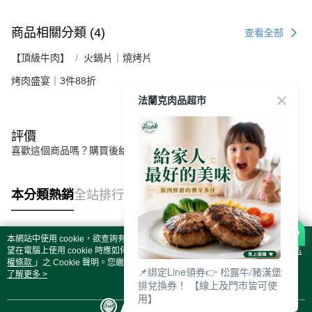
商品相關分類 (4)
查看全部
【頂級牛肉】
火鍋片｜燒烤片
烤肉盛宴｜3件88折
法蘭克肉品超市
評價
喜歡這個商品嗎？購買後給他一個好評吧
本分類熱銷
全站排行
本網站中使用 cookie，欲查詢有關本網站使用 cookie 方式之詳情，及若您不希
熱門標籤
望在電腦上使用 cookie 時應如何變更電腦的 cookie 設定，請參閱本網站「
隱私
權條款
」之 Cookie 聲明。您繼續使用本網站即表示您同意本公司得按本網站使
📌綁定Line領券👉 松露牛/豬漢堡
用條款之 Cookie 聲明使用 cookie。
了解更多 >
排兌換券！ 【線上及門市皆可使
用】