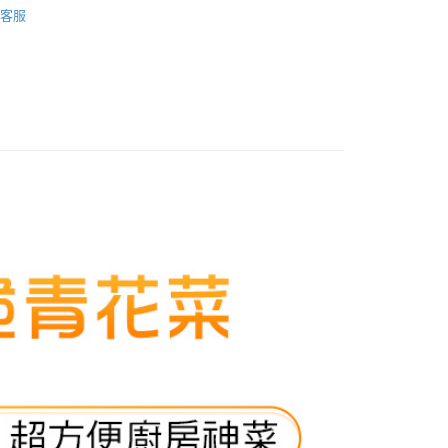
證手機門號後，選擇欲分期的期數、繳款截止日，確認付款後即
FTEE先享後付」】
客服
。
先享後付是「在收到商品之後才付款」的支付方式。 讓您購物簡單
品】
家常料理
准額度、可分期數及費用金額請依後續交易確認頁面所載為準。
心！
立30分鐘內，如未前往確認交易或遇審核未通過，訂單將自動取
：不需註冊會員、不需綁卡、不需儲值。
「轉專審核」未通過狀況，表示未達大哥付你分期系統評分，恕
：只要手機號碼，簡訊認證，即可結帳。
評估內容。
：先確認商品／服務後，再付款。
式說明】
項不併入電信帳單，「大哥付你分期」於每月結算日後寄送繳費提
EE先享後付」結帳流程】
方式選擇「AFTEE先享後付」後，將跳轉至「AFTEE先享後
取(購買金額最高到2999元，超過請選宅配)(離島
訊連結打開帳單後，可選擇「超商條碼／台灣大直營門市／銀行轉
頁面，進行簡訊認證並確認金額後，即可完成結帳。
付／iPASS MONEY」等通路繳費。
送)
成立數日內，您將收到繳費通知簡訊。
費通知簡訊後14天內，點擊此簡訊中的連結，可透過四大超商
50，滿NT$2,500(含以上)免運費
項】
網路銀行／等多元方式進行付款，方視為交易完成。
係由「台灣大哥大股份有限公司」（以下簡稱本公司）所提供，讓
：結帳手續完成當下不需立刻繳費，但若您需要取消訂單，請聯
超取(預計3-5天)(購買金額最高到2999元，超過請選
易時，得透過本服務購買商品或服務，並由商店將買賣／分期付
的店家。未經商家同意取消之訂單仍視為有效，需透過AFTEE
金債權讓與本公司後，依約使用本公司帳單繳交帳款。
繳納相關費用。
意付款使用「大哥付你分期」之契約關係目的，商店將以您的個人
否成功請以「AFTEE先享後付 」之結帳頁面顯示為準，若有關於
00，滿NT$2,500(含以上)免運費
含姓名、電話或地址）提供予台灣大哥大進項蒐集、處理及利
功／繳費後需取消欲退款等相關疑問，請聯繫「AFTEE先享後
公司與您本人進行分期帳單所需資料之確認、核對及更正。
援中心」
https://netprotections.freshdesk.com/support/home
配送時間18:00前)(如要選取7-11超取，單筆訂單金額最
戶服務條款，請詳閱以下連結：
https://oppay.tw/userRule
000元)
項】
恩沛科技股份有限公司提供之「AFTEE先享後付」服務完成之
50，滿NT$3,000(含以上)免運費
依本服務之必要範圍內提供個人資料，並將交易相關給付款項請
讓予恩沛科技股份有限公司。
(配送時間18:00前)
個人資料處理事宜，請瀏覽以下網址：