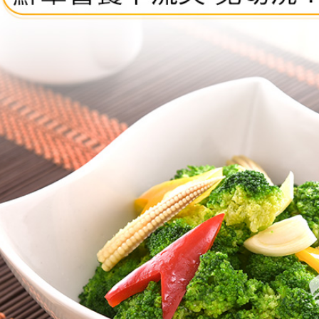
每筆NT$4
https://aft
３．未成
冷凍貨到付
「AFTE
任。
每筆NT$2
４．使用「
即時審查
結果請求
５．嚴禁
形，恩沛
動。