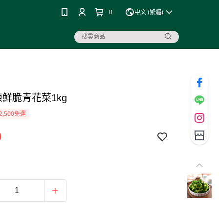
0
中文 (繁體)
凍鮮脆青花菜1kg
2,500免運
9