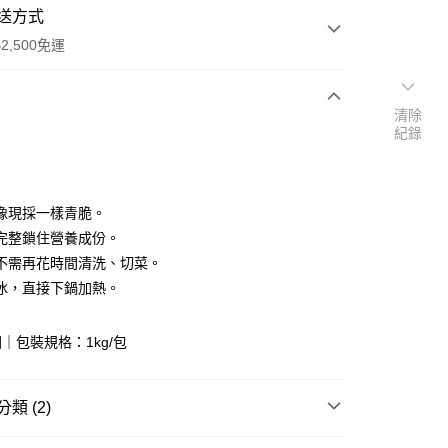
送方式
2,500免運
清除
次付款
紀錄
像現採一樣青脆。
完整鎖住營養成份。
不需再花時間清洗、切菜。
冰，直接下鍋加熱。
y
｜包裝規格：1kg/包
分期
你分期使用說明】
類 (2)
享後付
由台灣大哥大提供，台灣大哥大用戶可立即使用無須另外申請。
式選擇「大哥付你分期」，訂單成立後會自動跳轉到大哥付的交易
品】
蔬菜水果