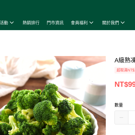
活動
熱銷排行
門市資訊
會員福利
關於我們
A級熟
超取滿NT$
NT$9
數量