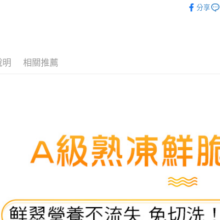
流程，驗
【關於「A
分享
ATM付款
完成交易
AFTEE
【調理食
3.實際核
便利好安
4.訂單成
貨到付款
１．簡單
消。如遇
２．便利
無法說明
３．安心
【繳款方
運送方式
說明
相關推薦
1.分期款
【「AFT
醒簡訊。
１．於結帳
全家冷凍超
2.透過簡
付」結帳
帳／街口支
不適用此配
２．訂單
３．收到繳
每筆NT$1
【注意事
／ATM／
1.本服務
※ 請注意
7-11冷凍
用戶於交
絡購買商品
款買賣價
宅配)
先享後付
2.基於同
※ 交易是
每筆NT$2
資料（包
是否繳費成
用，由本
付客戶支
冷凍宅配(
3.完整用
高不能超過3
【注意事
１．透過由
每筆NT$2
交易，需
求債權轉
離島冷凍宅配
２．關於