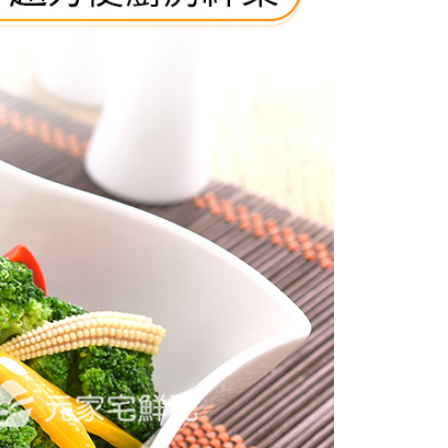
00，滿NT$6,000(含以上)免運費
ee.tw/terms/#terms3
年的使用者請事先徵得法定代理人或監護人之同意方可使用
款（配送時間18:00前）
E先享後付」，若未經同意申辦者引起之損失，本公司不負相關責
50，滿NT$3,000(含以上)免運費
AFTEE先享後付」時，將依據個別帳號之用戶狀況，依本公司
核予不同之上限額度；若仍有額度不足之情形，本公司將視審查
用戶進行身份認證。
一人註冊多個帳號或使用他人資訊註冊。若發現惡意使用之情
科技股份有限公司將有權停止該用戶之使用額度並採取法律行