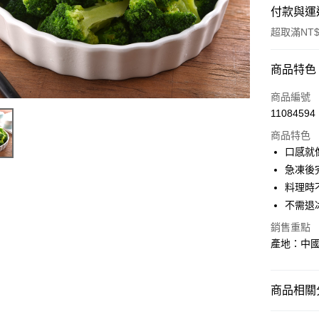
付款與運
超取滿NT$
付款方式
商品特色
信用卡一
商品編號
11084594
LINE Pay
商品特色
Apple Pay
口感就
急凍後
街口支付
料理時
悠遊付
不需退
Google Pa
銷售重點
產地：中國
大哥付你
相關說明
【大哥付
商品相關分
AFTEE先
1.本服務
2.付款方
相關說明
【調理食