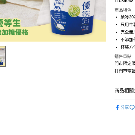
11034068
商品特色
榮獲2
只用牛
完全無
不添加
杯裝方
銷售重點
門市限定
打門市電
商品相關分
門市限定
分享