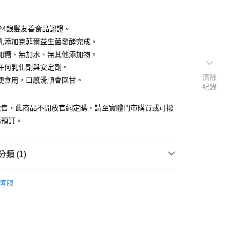
024銀髮友善食品認證。
乳添加克菲爾益生菌發酵完成。
加糖、無加水、無其他添加物。
任何乳化劑與安定劑。
清除
便食用，口感滑順會回甘。
紀錄
販售，此商品不開放官網定購，請至實體門市購買或可撥
話預訂。
類 (1)
四方牛奶
客服