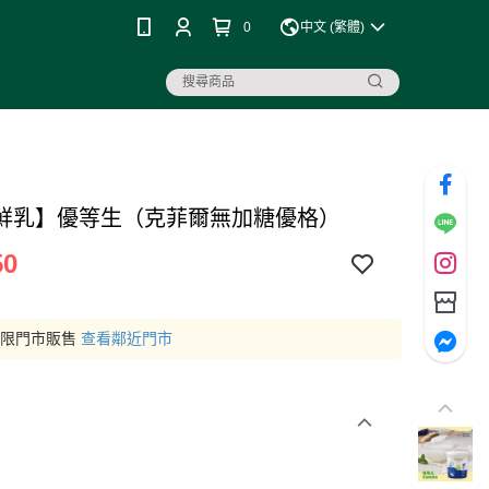
0
中文 (繁體)
鮮乳】優等生（克菲爾無加糖優格）
50
僅限門市販售
查看鄰近門市