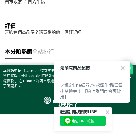
門市限定
四方牛奶
法蘭克肉品超市
評價
喜歡這個商品嗎？購買後給他一個好評吧
本分類熱銷
全站排行
本網站中使用 cookie，欲查詢有關本網站使用 cookie 方式之詳情，及若您不希
熱門標籤
望在電腦上使用 cookie 時應如何變更電腦的 cookie 設定，請參閱本網站「
隱私
權條款
」之 Cookie 聲明。您繼續使用本網站即表示您同意本公司得按本網站使
📌綁定Line領券👉 松露牛/豬漢堡
用條款之 Cookie 聲明使用 cookie。
了解更多 >
排兌換券！ 【線上及門市皆可使
用】
我知道了
歡迎訂閱我們的LINE
連結 LINE 帳號