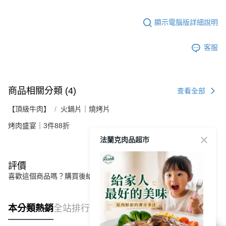
顯示電腦版詳細說明
客服
商品相關分類 (4)
查看全部
【頂級牛肉】
火鍋片｜燒烤片
烤肉盛宴｜3件88折
法蘭克肉品超市
評價
喜歡這個商品嗎？購買後給他一個好評吧
本分類熱銷
全站排行