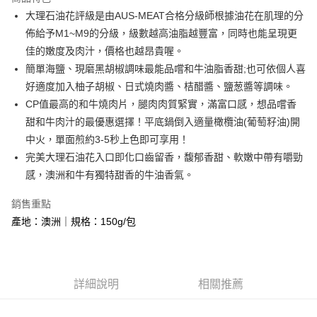
街口支付
大理石油花評級是由AUS-MEAT合格分級師根據油花在肌理的分
佈給予M1~M9的分級，級數越高油脂越豐富，同時也能呈現更
悠遊付
佳的嫩度及肉汁，價格也越昂貴喔。
Google Pay
簡單海鹽、現磨黑胡椒調味最能品嚐和牛油脂香甜;也可依個人喜
好適度加入柚子胡椒、日式燒肉醬、桔醋醬、鹽葱醬等調味。
大哥付你分期
CP值最高的和牛燒肉片，腿肉肉質緊實，滿富口感，想品嚐香
相關說明
甜和牛肉汁的最優惠選擇！平底鍋倒入適量橄欖油(葡萄籽油)開
【大哥付你分期使用說明】
AFTEE先享後付
1.本服務由台灣大哥大提供，台灣大哥大用戶可立即使用無須另外申請。
中火，單面煎約3-5秒上色即可享用！
2.付款方式選擇「大哥付你分期」，訂單成立後會自動跳轉到大哥付的交易
相關說明
完美大理石油花入口即化口齒留香，馥郁香甜、軟嫩中帶有嚼勁
流程，驗證手機門號後，選擇欲分期的期數、繳款截止日，確認付款後即完
【關於「AFTEE先享後付」】
感，澳洲和牛有獨特甜香的牛油香氣。
成交易。
ATM付款
AFTEE先享後付是「在收到商品之後才付款」的支付方式。 讓您購物簡單
3.實際核准額度、可分期數及費用金額請依後續交易確認頁面所載為準。
便利好安心！
4.訂單成立30分鐘內，如未前往確認交易或遇審核未通過，訂單將自動取
銷售重點
貨到付款
１．簡單：不需註冊會員、不需綁卡、不需儲值。
消。如遇「轉專審核」未通過狀況，表示未達大哥付你分期系統評分，恕無
２．便利：只要手機號碼，簡訊認證，即可結帳。
產地：澳洲｜規格：150g/包
法說明評估內容。
３．安心：先確認商品／服務後，再付款。
【繳款方式說明】
運送方式
1.分期款項不併入電信帳單，「大哥付你分期」於每月結算日後寄送繳費提
【「AFTEE先享後付」結帳流程】
全家冷凍超取(購買金額最高到2999元，超過請選宅配)(離島
醒簡訊。
１．於結帳方式選擇「AFTEE先享後付」後，將跳轉至「AFTEE先享後付」
2.透過簡訊連結打開帳單後，可選擇「超商條碼／台灣大直營門市／銀行轉
不適用此配送)
結帳頁面，進行簡訊認證並確認金額後，即可完成結帳。
詳細說明
相關推薦
帳／街口支付／iPASS MONEY」等通路繳費。
２．訂單成立數日內，您將收到繳費通知簡訊。
每筆NT$150，滿NT$2,500(含以上)免運費
３．收到繳費通知簡訊後14天內，點擊此簡訊中的連結，可透過四大超商／
【注意事項】