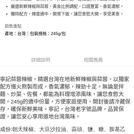
嚴選新鮮辣椒與蒜蓉，黃金比例調配，口感豐富，香氣濃郁。
悠遊付
獨特配方，辣度適中，開胃下飯，讓您食慾大開，享受美食。
Google Pay
銷售重點
大哥付你分期
產地：台灣｜包裝規格：245g/包
相關說明
【大哥付你分期使用說明】
AFTEE先享後付
1.本服務由台灣大哥大提供，台灣大哥大用戶可立即使用無須另外申請。
2.付款方式選擇「大哥付你分期」，訂單成立後會自動跳轉到大哥付的交易
相關說明
詳細說明
相關推薦
流程，驗證手機門號後，選擇欲分期的期數、繳款截止日，確認付款後即完
【關於「AFTEE先享後付」】
成交易。
ATM付款
AFTEE先享後付是「在收到商品之後才付款」的支付方式。 讓您購物簡單
3.實際核准額度、可分期數及費用金額請依後續交易確認頁面所載為準。
便利好安心！
4.訂單成立30分鐘內，如未前往確認交易或遇審核未通過，訂單將自動取
寧記蒜蓉辣椒，精選台灣在地新鮮辣椒與蒜蓉，以獨家
貨到付款
１．簡單：不需註冊會員、不需綁卡、不需儲值。
消。如遇「轉專審核」未通過狀況，表示未達大哥付你分期系統評分，恕無
２．便利：只要手機號碼，簡訊認證，即可結帳。
配方慢火熬製而成，香氣濃郁，辣勁十足。無論是拌
法說明評估內容。
３．安心：先確認商品／服務後，再付款。
【繳款方式說明】
運送方式
麵、炒菜、佐餐，都能為料理增添風味，讓您食慾大
1.分期款項不併入電信帳單，「大哥付你分期」於每月結算日後寄送繳費提
開。245g的適中份量，方便家庭使用，開封後請冷藏保
【「AFTEE先享後付」結帳流程】
7-11常溫超取(預計3-5天)(購買金額最高到2999元，超過請選
醒簡訊。
１．於結帳方式選擇「AFTEE先享後付」後，將跳轉至「AFTEE先享後付」
存，確保新鮮美味。寧記，台灣老字號品牌，品質保
2.透過簡訊連結打開帳單後，可選擇「超商條碼／台灣大直營門市／銀行轉
宅配)
結帳頁面，進行簡訊認證並確認金額後，即可完成結帳。
帳／街口支付／iPASS MONEY」等通路繳費。
證，讓您安心享用道地台灣風味。
２．訂單成立數日內，您將收到繳費通知簡訊。
每筆NT$100，滿NT$1,000(含以上)免運費
３．收到繳費通知簡訊後14天內，點擊此簡訊中的連結，可透過四大超商／
【注意事項】
成份:朝天辣椒、大豆沙拉油、蒜頭、鹽、糖、胺基乙
ATM／網路銀行／等多元方式進行付款，方視為交易完成。
常溫宅配(配送時間18:00前)
1.本服務係由「台灣大哥大股份有限公司」（以下簡稱本公司）所提供，讓
※ 請注意：結帳手續完成當下不需立刻繳費，但若您需要取消訂單，請聯絡