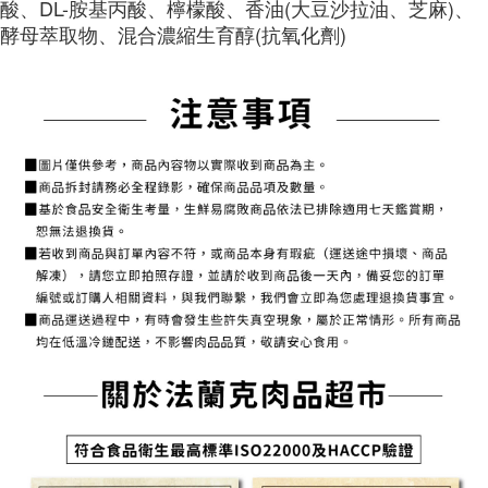
酸、DL-胺基丙酸、檸檬酸、香油(大豆沙拉油、芝麻)、
用戶於交易時，得透過本服務購買商品或服務，並由商店將買賣／分期付款
每筆NT$150，滿NT$1,500(含以上)免運費
購買商品的店家。未經商家同意取消之訂單仍視為有效，需透過AFTEE先享
酵母萃取物、混合濃縮生育醇(抗氧化劑)
買賣價金債權讓與本公司後，依約使用本公司帳單繳交帳款。
後付繳納相關費用。
2.基於同意付款使用「大哥付你分期」之契約關係目的，商店將以您的個人
常溫貨到付款
※ 交易是否成功請以「AFTEE先享後付 」之結帳頁面顯示為準，若有關於
資料（包含姓名、電話或地址）提供予台灣大哥大進項蒐集、處理及利用，
是否繳費成功／繳費後需取消欲退款等相關疑問，請聯繫「AFTEE先享後付
每筆NT$150，滿NT$1,500(含以上)免運費
由本公司與您本人進行分期帳單所需資料之確認、核對及更正。
客戶支援中心」
https://netprotections.freshdesk.com/support/home
3.完整用戶服務條款，請詳閱以下連結：
https://oppay.tw/userRule
【注意事項】
１．透過由恩沛科技股份有限公司提供之「AFTEE先享後付」服務完成之交
易，需依本服務之必要範圍內提供個人資料，並將交易相關給付款項請求債
權轉讓予恩沛科技股份有限公司。
２．關於個人資料處理事宜，請瀏覽以下網址：
https://aftee.tw/terms/#terms3
３．未成年的使用者請事先徵得法定代理人或監護人之同意方可使用
「AFTEE先享後付」，若未經同意申辦者引起之損失，本公司不負相關責
任。
４．使用「AFTEE先享後付」時，將依據個別帳號之用戶狀況，依本公司即
時審查核予不同之上限額度；若仍有額度不足之情形，本公司將視審查結果
請求用戶進行身份認證。
５．嚴禁一人註冊多個帳號或使用他人資訊註冊。若發現惡意使用之情形，
恩沛科技股份有限公司將有權停止該用戶之使用額度並採取法律行動。