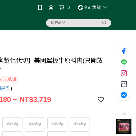
0
中文 (繁體)
客製化代切】美國翼板牛原料肉(只開放
*
2,500免運
則評價
)
180 ~ NT$3,719
2270g
2210g
3230g
3719g