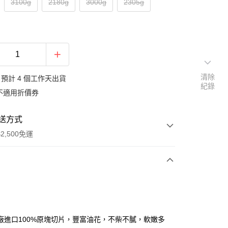
3100g
2180g
3000g
2305g
清除
預計 4 個工作天出貨
紀錄
不適用折價券
送方式
2,500免運
次付款
廠進口100%原塊切片，豐富油花，不柴不膩，軟嫩多