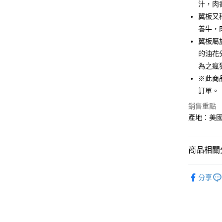
汁，肉
街口支付
翼板又
悠遊付
養牛，
翼板屬
Google Pa
的油花
大哥付你
為之瘋
相關說明
※此商
【大哥付
AFTEE先
訂單。
1.本服務
2.付款方
相關說明
銷售重點
流程，驗
【關於「A
產地：美國
ATM付款
完成交易
AFTEE
3.實際核
便利好安
4.訂單成
貨到付款
１．簡單
消。如遇
２．便利
商品相關分
無法說明
３．安心
【繳款方
💥免費客
運送方式
1.分期款
【「AFT
分享
醒簡訊。
１．於結帳
全家冷凍超
2.透過簡
付」結帳
帳／街口支
不適用此配
２．訂單
３．收到繳
每筆NT$1
【注意事
／ATM／