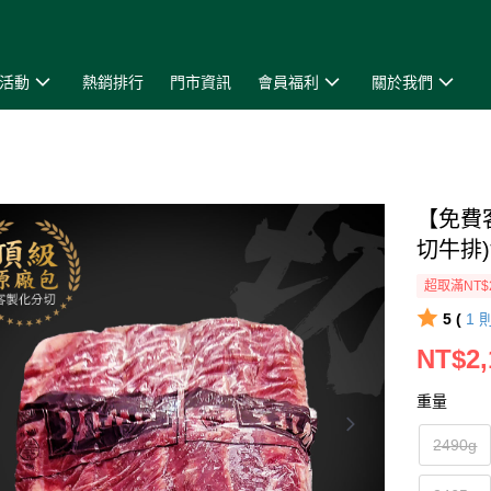
活動
熱銷排行
門市資訊
會員福利
關於我們
【免費
切牛排)
超取滿NT$
5 (
1
NT$2,
重量
2490g