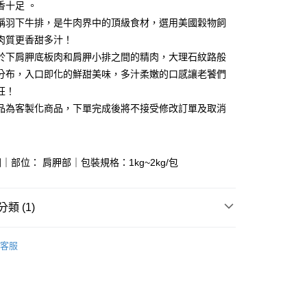
香十足 。
稱羽下牛排，是牛肉界中的頂級食材，選用美國穀物飼
肉質更香甜多汁！
於下肩胛底板肉和肩胛小排之間的精肉，大理石紋路般
y
分布，入口即化的鮮甜美味，多汁柔嫩的口感讓老饕們
分期
狂！
品為客製化商品，下單完成後將不接受修改訂單及取消
你分期使用說明】
享後付
由台灣大哥大提供，台灣大哥大用戶可立即使用無須另外申請。
式選擇「大哥付你分期」，訂單成立後會自動跳轉到大哥付的交易
證手機門號後，選擇欲分期的期數、繳款截止日，確認付款後即
FTEE先享後付」】
｜部位： 肩胛部｜包裝規格：1kg~2kg/包
。
先享後付是「在收到商品之後才付款」的支付方式。 讓您購物簡單
准額度、可分期數及費用金額請依後續交易確認頁面所載為準。
心！
立30分鐘內，如未前往確認交易或遇審核未通過，訂單將自動取
：不需註冊會員、不需綁卡、不需儲值。
「轉專審核」未通過狀況，表示未達大哥付你分期系統評分，恕
：只要手機號碼，簡訊認證，即可結帳。
類 (1)
評估內容。
：先確認商品／服務後，再付款。
式說明】
製切｜原料肉
項不併入電信帳單，「大哥付你分期」於每月結算日後寄送繳費提
EE先享後付」結帳流程】
客服
方式選擇「AFTEE先享後付」後，將跳轉至「AFTEE先享後
取(購買金額最高到2999元，超過請選宅配)(離島
訊連結打開帳單後，可選擇「超商條碼／台灣大直營門市／銀行轉
頁面，進行簡訊認證並確認金額後，即可完成結帳。
付／iPASS MONEY」等通路繳費。
送)
成立數日內，您將收到繳費通知簡訊。
費通知簡訊後14天內，點擊此簡訊中的連結，可透過四大超商
50，滿NT$2,500(含以上)免運費
項】
網路銀行／等多元方式進行付款，方視為交易完成。