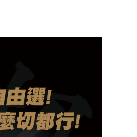
係由「台灣大哥大股份有限公司」（以下簡稱本公司）所提供，讓
：結帳手續完成當下不需立刻繳費，但若您需要取消訂單，請聯
超取(預計3-5天)(購買金額最高到2999元，超過請選
易時，得透過本服務購買商品或服務，並由商店將買賣／分期付
的店家。未經商家同意取消之訂單仍視為有效，需透過AFTEE
金債權讓與本公司後，依約使用本公司帳單繳交帳款。
繳納相關費用。
意付款使用「大哥付你分期」之契約關係目的，商店將以您的個人
否成功請以「AFTEE先享後付 」之結帳頁面顯示為準，若有關於
00，滿NT$2,500(含以上)免運費
含姓名、電話或地址）提供予台灣大哥大進項蒐集、處理及利
功／繳費後需取消欲退款等相關疑問，請聯繫「AFTEE先享後
公司與您本人進行分期帳單所需資料之確認、核對及更正。
援中心」
https://netprotections.freshdesk.com/support/home
配送時間18:00前)(如要選取7-11超取，單筆訂單金額最
戶服務條款，請詳閱以下連結：
https://oppay.tw/userRule
000元)
項】
恩沛科技股份有限公司提供之「AFTEE先享後付」服務完成之
50，滿NT$3,000(含以上)免運費
依本服務之必要範圍內提供個人資料，並將交易相關給付款項請
讓予恩沛科技股份有限公司。
(配送時間18:00前)
個人資料處理事宜，請瀏覽以下網址：
00，滿NT$6,000(含以上)免運費
ee.tw/terms/#terms3
年的使用者請事先徵得法定代理人或監護人之同意方可使用
款（配送時間18:00前）
E先享後付」，若未經同意申辦者引起之損失，本公司不負相關責
50，滿NT$3,000(含以上)免運費
AFTEE先享後付」時，將依據個別帳號之用戶狀況，依本公司
核予不同之上限額度；若仍有額度不足之情形，本公司將視審查
用戶進行身份認證。
一人註冊多個帳號或使用他人資訊註冊。若發現惡意使用之情
科技股份有限公司將有權停止該用戶之使用額度並採取法律行