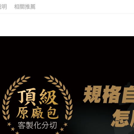
1.本服務
※ 請注意
說明
相關推薦
7-11冷凍
用戶於交
絡購買商品
款買賣價
宅配)
先享後付
2.基於同
※ 交易是
每筆NT$2
資料（包
是否繳費成
用，由本
付客戶支
冷凍宅配(
3.完整用
高不能超過3
【注意事
１．透過由
每筆NT$2
交易，需
求債權轉
離島冷凍宅配
２．關於
每筆NT$4
https://aft
３．未成
冷凍貨到付
「AFTE
任。
每筆NT$2
４．使用「
即時審查
結果請求
５．嚴禁
形，恩沛
動。