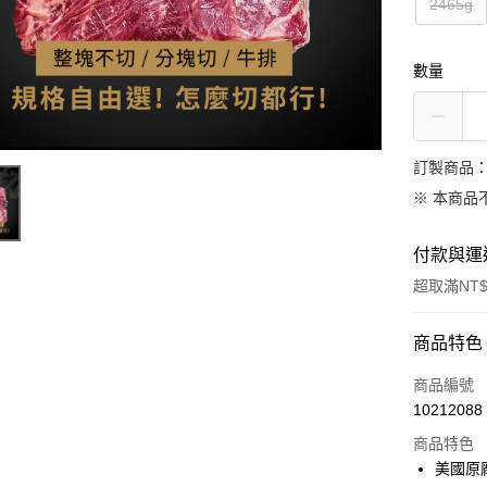
2465g
數量
訂製商品：
※ 本商品
付款與運
超取滿NT$
付款方式
商品特色
信用卡一
商品編號
10212088
LINE Pay
商品特色
Apple Pay
美國原