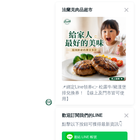
法蘭克肉品超市
📌綁定Line領券👉 松露牛/豬漢堡
排兌換券！ 【線上及門市皆可使
用】
歡迎訂閱我們的LINE
點擊以下按鈕可獲得最新資訊👇
連結 LINE 帳號