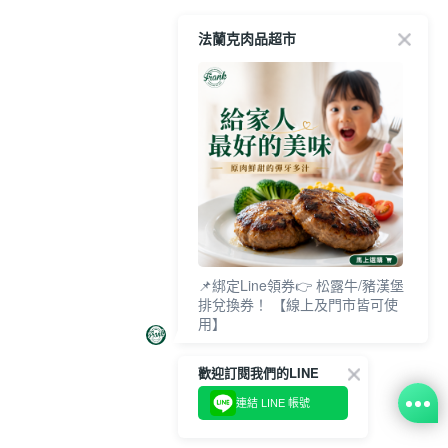
法蘭克肉品超市
📌綁定Line領券👉 松露牛/豬漢堡
排兌換券！ 【線上及門市皆可使
用】
歡迎訂閱我們的LINE
連結 LINE 帳號