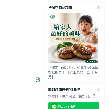
法蘭克肉品超市
📌綁定Line領券👉 松露牛/豬漢堡
排兌換券！ 【線上及門市皆可使
用】
歡迎訂閱我們的LINE
點擊以下按鈕可獲得最新資訊👇
連結 LINE 帳號