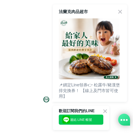
法蘭克肉品超市
📌綁定Line領券👉 松露牛/豬漢堡
排兌換券！ 【線上及門市皆可使
用】
歡迎訂閱我們的LINE
連結 LINE 帳號