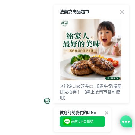
法蘭克肉品超市
📌綁定Line領券👉 松露牛/豬漢堡
排兌換券！ 【線上及門市皆可使
用】
歡迎訂閱我們的LINE
連結 LINE 帳號