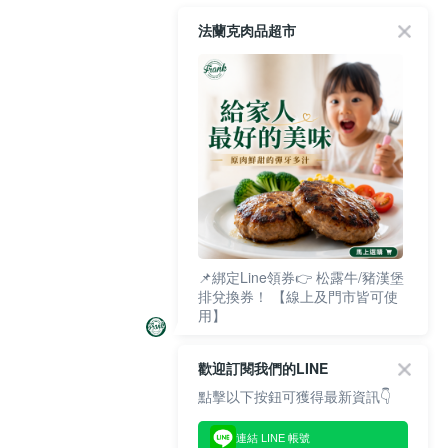
法蘭克肉品超市
📌綁定Line領券👉 松露牛/豬漢堡
排兌換券！ 【線上及門市皆可使
用】
歡迎訂閱我們的LINE
點擊以下按鈕可獲得最新資訊👇
連結 LINE 帳號