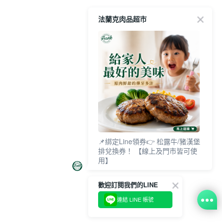
法蘭克肉品超市
📌綁定Line領券👉 松露牛/豬漢堡
排兌換券！ 【線上及門市皆可使
用】
歡迎訂閱我們的LINE
連結 LINE 帳號