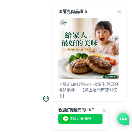
法蘭克肉品超市
📌綁定Line領券👉 松露牛/豬漢堡
排兌換券！ 【線上及門市皆可使
用】
歡迎訂閱我們的LINE
連結 LINE 帳號