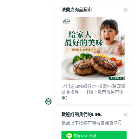
法蘭克肉品超市
📌綁定Line領券👉 松露牛/豬漢堡
排兌換券！ 【線上及門市皆可使
用】
歡迎訂閱我們的LINE
點擊以下按鈕可獲得最新資訊👇
連結 LINE 帳號